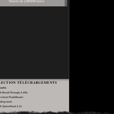
Tweets de @MOHFrance
LECTION TÉLÉCHARGEMENTS
MOHPA
A BreakThrough 2.40b
ti-cheat PunkBuster
ing tools
A SpearHead 2.11