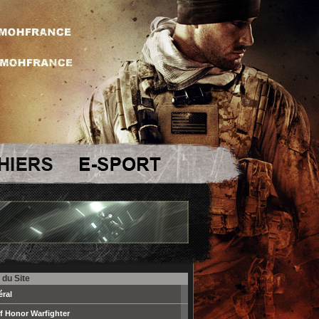
 du Site
ral
f Honor Warfighter