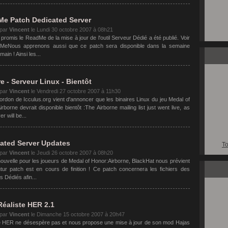
e Patch Dedicated Server
 par
Vincent
le
Lundi 30 octobre 2007 à 08h21
omis le ReadMe de la mise à jour de l'outil Serveur Dédié a été publié. Voir
MeNous apprenons aussi que ce patch sera disponible dans la semaine
main ! Ainsi les...
re - Serveur Linux - Bientôt
 par
Vincent
le
Vendredi 27 octobre 2007 à 11h30
rdon de Icculus.org vient d'annoncer que les binaires Linux du jeu Medal of
rborne devrait disponible bientôt :The Airborne mailing list just went live, as
r will be...
ated Server Updates
To
 par
Vincent
le
Jeudi 26 octobre 2007 à 08h20
ouvelle pour les joueurs de Medal of Honor:Airborne, BlackHat nous prévient
utur patch est en cours de finition ! Ce patch concernera les fichiers des
 Dédiés afin...
éaliste HER 2.1
 par
Vincent
le
Dimanche 15 octobre 2007 à 20h47
e HER ne désespère pas et nous propose une mise à jour de son mod Hajas