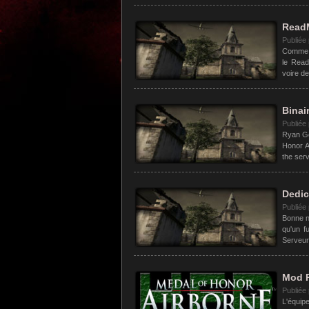
ReadM
Publiée
Comme pr
le Read
voire de
Binai
Publiée
Ryan Go
Honor Ai
the serve
Dedic
Publiée
Bonne n
qu'un f
Serveurs
Mod R
Publiée
L'équip