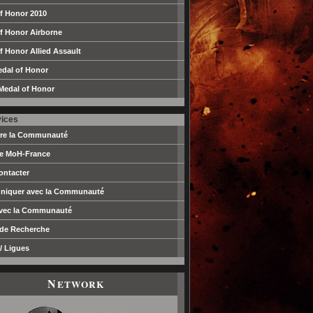
f Honor 2010
f Honor Airborne
f Honor Allied Assault
edal of Honor
Medal of Honor
vices
dre la Communauté
pe MoH-France
ontacter
iquer avec la Communauté
avec la Communauté
 de Recherche
/ Ligues
N
ETWORK