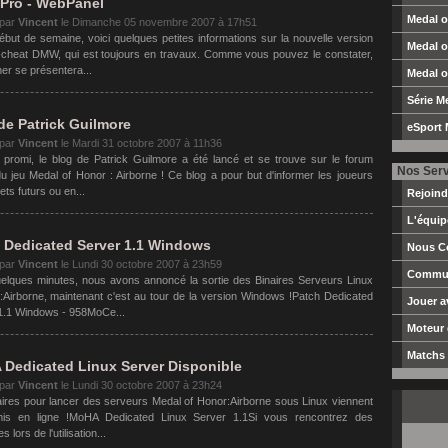
Pro - WebPanel
Medal o
 par
Vincent
le
Dimanche 05 novembre 2007 à 17h51
ébut de semaine, voici quelques petites informations sur la nouvelle version
Medal o
ti-cheat DMW, qui est toujours en travaux. Comme vous pouvez le constater,
er se présentera...
Medal o
Série M
de Patrick Guilmore
eSport 
 par
Vincent
le
Mardi 31 octobre 2007 à 11h36
romi, le blog de Patrick Guilmore a été lancé et se trouve sur le forum
Nos Ser
 du jeu Medal of Honor : Airborne ! Ce blog a pour but d'informer les joueurs
ets futurs ou en...
Rejoin
L'équi
 Dedicated Server 1.1 Windows
Nous C
 par
Vincent
le
Lundi 30 octobre 2007 à 23h59
Commun
quelques minutes, nous avons annoncé la sortie des Binaires Serveurs Linux
Airborne, maintenant c'est au tour de la version Windows !Patch Dedicated
Jouer 
1.1 Windows - 958MoCe...
Moteur
Matchs 
Dedicated Linux Server Disponible
 par
Vincent
le
Lundi 30 octobre 2007 à 23h24
aires pour lancer des serveurs Medal of Honor:Airborne sous Linux viennent
mis en ligne !MoHA Dedicated Linux Server 1.1Si vous rencontrez des
 lors de l'utilisation...