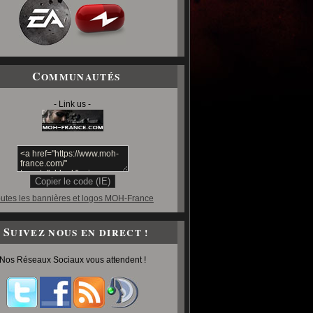
C
OMMUNAUTÉS
- Link us -
utes les bannières et logos MOH-France
S
UIVEZ NOUS EN DIRECT !
Nos Réseaux Sociaux vous attendent !