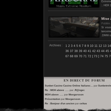
Extreme
:. HER 
Mise 
Publiée
Si vous
lanceme
.DMW on
Archives :
1
2
3
4
5
6
7
8
9
10
11
12
13
14
36
37
38
39
40
41
42
43
44
45
67
68
69
70
71
72
[ 73 ]
74
75
7
EN DIRECT DU FORUM
Sunbet Casino Casino Online Italiano:...
par
Sunbetre
Re : MOH above …..
par
.R@nger.
MOH above …..
par
Movgarsson
Présentation
par
Movgarsson
Re : Bonjour d'un ancien
par
celtus