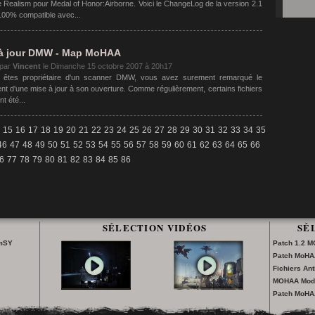
 Realism pour Medal of Honor:Airborne. Voici le ChangeLog de la version 2.1
100% compatible avec...
à jour DMW - Map MoHAA
 par
Vincent
le
Dimanche 15 octobre 2007 à 20h17
 êtes propriétaire d'un scanner DMW, vous avez surement remarqué le
nt d'une mise à jour à son ouverture. Comme régulièrement, certains fichiers
t été...
15
16
17
18
19
20
21
22
23
24
25
26
27
28
29
30
31
32
33
34
35
46
47
48
49
50
51
52
53
54
55
56
57
58
59
60
61
62
63
64
65
66
6
77
78
79
80
81
82
83
84
85
86
SÉLECTION VIDÉOS
SÉ
lmSY
Patch 1.2 
Patch MoHA
Fichiers An
MOHAA Modd
Patch MoHA