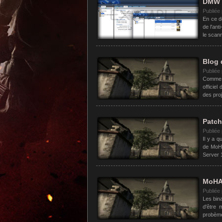
DMW 
Publiée
En ce d
de l'an
le scann
Blog 
Publiée
Comme p
officiel
des proj
Patch
Publiée
Il y a 
de MoH:
Server 
MoHA 
Publiée
Les bin
d'être 
probèmes