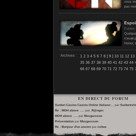
vous in
pas moin
Espoi
Publiée
Quelques
n'avait 
Honor, s
Archives :
1
2
3
4
5
6
7
8
[ 9 ]
10
11
12
13
35
36
37
38
39
40
41
42
43
44
66
67
68
69
70
71
72
73
74
75
EN DIRECT DU FORUM
Sunbet Casino Casino Online Italiano:...
par
Sunbetre
Re : MOH above …..
par
.R@nger.
MOH above …..
par
Movgarsson
Présentation
par
Movgarsson
Re : Bonjour d'un ancien
par
celtus