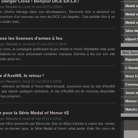
 Danger Close ! Bonjour DICE EA:LA !
Medal o
 par
Vincent
le
Lundi 15 mai 2013 à 22h32
n sévère ménage dans ses développeurs, Electronic Arts a annoncé ce
Medal o
'ouverture d'un nouveau au nom de DICE Los Angeles. Cela semble être à un
 studio mais...
Medal o
Série M
sse les licences d'armes à feu
eSport 
 par
Vincent
le
Vendredi 12 mai 2013 à 19h13
z-vous, la campagne publicitaire du jeu Medal of Honor Warfighter était axée
Nos Ser
réalisme en nous présentant certaines marques d'armes à feu sur son site
 mais aussi en...
Rejoin
L'équi
e d'Axel68, le retour !
Nous C
 par
Vincent
le
Jeudi 11 mai 2013 à 22h31
Commun
s vétérans de Medal of Honor Allied Assault, souvenez-vous du site d'Axel68
 que depuis quelques semaines, le site d'Axel68 est de nouveau disponible
Jouer 
vous proposer...
Moteur
Matchs 
r pour la Série Medal of Honor #2
 par
Vincent
le
Jeudi 11 mai 2013 à 22h11
une trêve annoncée par Electronic Arts en début d'année à cause des ventes
s du dernier opus, la Série Medal of Honor refait parler d'elle !Au cours de