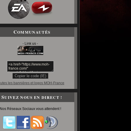
C
OMMUNAUTÉS
- Link us -
utes les bannières et logos MOH-France
S
UIVEZ NOUS EN DIRECT !
Nos Réseaux Sociaux vous attendent !