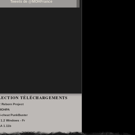
Tweets de @MOHFrance
LECTION TÉLÉCHARGEMENTS
 Reborn Project
 MOHPA
ti-cheat PunkBuster
1.2 Windows - Fr
A 1.11b