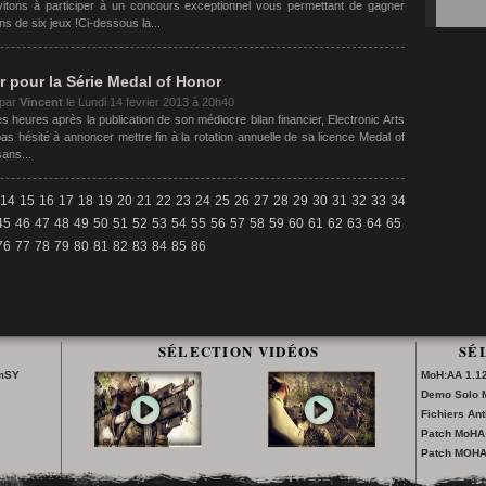
vitons à participer à un concours exceptionnel vous permettant de gagner
s de six jeux !Ci-dessous la...
r pour la Série Medal of Honor
 par
Vincent
le
Lundi 14 fevrier 2013 à 20h40
 heures après la publication de son médiocre bilan financier, Electronic Arts
pas hésité à annoncer mettre fin à la rotation annuelle de sa licence Medal of
ans...
14
15
16
17
18
19
20
21
22
23
24
25
26
27
28
29
30
31
32
33
34
45
46
47
48
49
50
51
52
53
54
55
56
57
58
59
60
61
62
63
64
65
76
77
78
79
80
81
82
83
84
85
86
SÉLECTION VIDÉOS
SÉ
lmSY
MoH:AA 1.12
Demo Solo
Fichiers An
Patch MoHA 
Patch MOHA