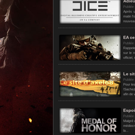
Adieu
Publiée
Après u
matin l
nouveau
EA ce
Publiée
Rappele
sur le 
officiel,
Le sit
Publiée
Pour le
!Sachez
afin de 
Espoi
Publiée
Malgré 
médiocre
la...