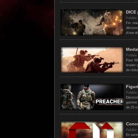
DICE 
Publiée
Fin mar
découvr
d'une d
Medal
Publiée
Pour fêt
brader q
de réduc
Figur
Publiée
Electron
gamme P
de 25 cm
Conco
Publiée
En part