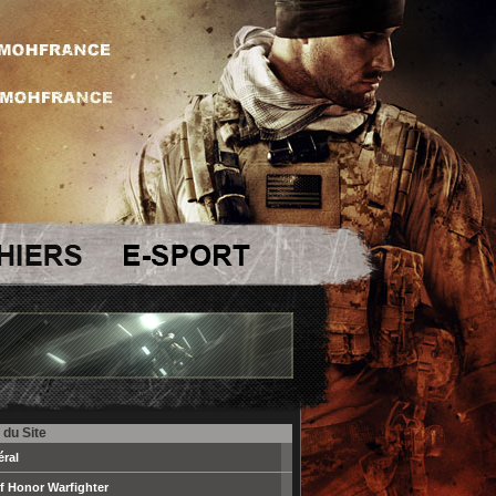
 du Site
ral
f Honor Warfighter