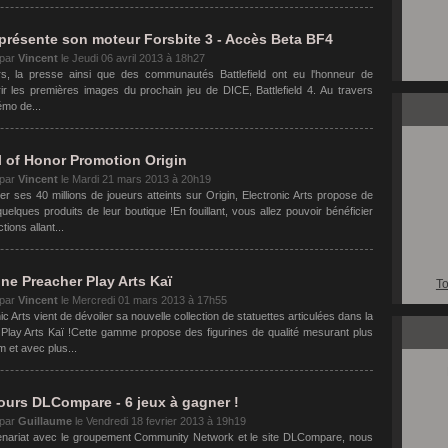
présente son moteur Forsbite 3 - Accès Beta BF4
 par
Vincent
le
Jeudi 06 avril 2013 à 18h27
s, la presse ainsi que des communautés Battlefield ont eu l'honneur de
ir les premières images du prochain jeu de DICE, Battlefield 4. Au travers
émo de...
 of Honor Promotion Origin
 par
Vincent
le
Mardi 21 mars 2013 à 20h19
er ses 40 millions de joueurs atteints sur Origin, Electronic Arts propose de
uelques produits de leur boutique !En fouillant, vous allez pouvoir bénéficier
tions allant...
ine Preacher Play Arts Kaï
To
 par
Vincent
le
Mercredi 01 mars 2013 à 17h55
ic Arts vient de dévoiler sa nouvelle collection de statuettes articulées dans la
lay Arts Kaï !Cette gamme propose des figurines de qualité mesurant plus
 et avec plus...
urs DLCompare - 6 jeux à gagner !
 par
Guillaume
le
Vendredi 18 fevrier 2013 à 19h19
enariat avec le groupement Community Network et le site DLCompare, nous