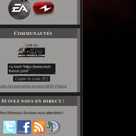
C
OMMUNAUTÉS
- Link us -
utes les bannières et logos MOH-France
S
UIVEZ NOUS EN DIRECT !
Nos Réseaux Sociaux vous attendent !