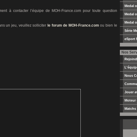
Medal o
ement à contacter l’équipe de MOH-France.com pour toute question
Medal o
Medal o
s un jeu, veuillez solliciter
le forum de MOH-France.com
ou bien le
Série M
eSport 
Nos Ser
Rejoin
L'équi
Nous C
Commun
Jouer 
Moteur
Matchs 