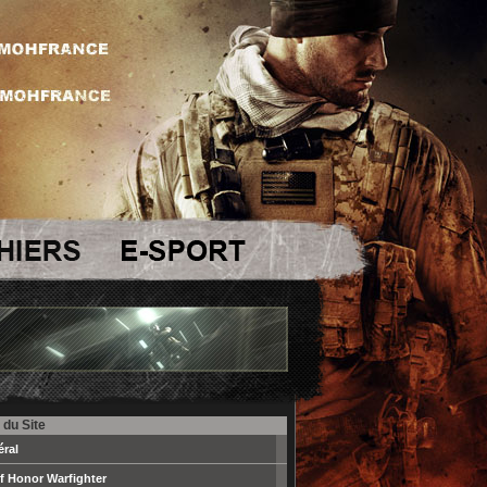
 du Site
ral
f Honor Warfighter