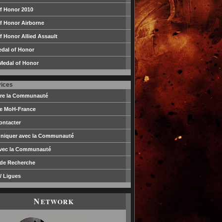
f Honor 2010
f Honor Airborne
f Honor Allied Assault
edal of Honor
Medal of Honor
vices
dre la Communauté
pe MoH-France
ontacter
iquer avec la Communauté
avec la Communauté
 de Recherche
/ Ligues
N
ETWORK