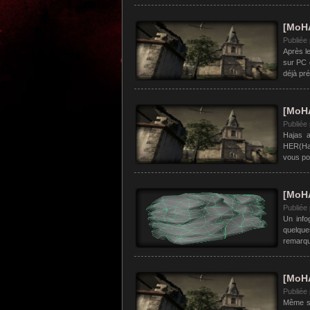
[MoH
Publiée
Après le
sur PC q
déjà pré
[MoHA
Publiée
Hajas a
HER(Haj
vous po
[MoH
Publiée
Un info
quelqu
remarquo
[MoHA
Publiée
Même si 