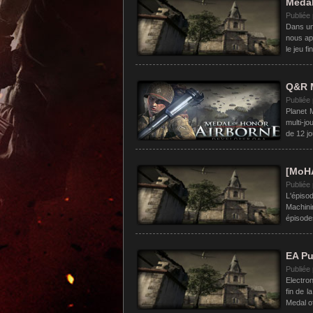
Medal
Publiée
Dans un
nous ap
le jeu fi
Q&R M
Publiée
Planet 
multi-jo
de 12 j
[MoHA
Publiée
L'épiso
Machin
épisode
EA Pu
Publiée
Electron
fin de l
Medal of