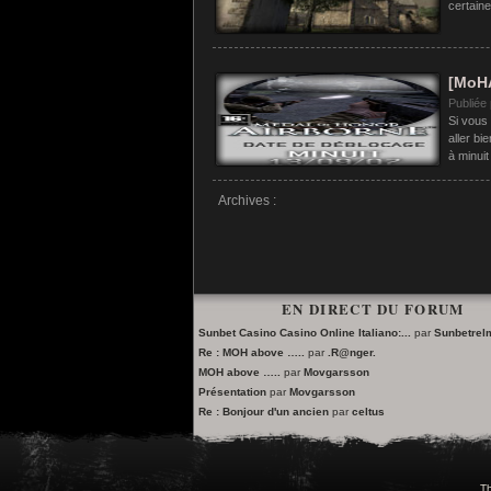
certaine
[MoHA
Publiée
Si vous
aller bi
à minuit
Archives :
EN DIRECT DU FORUM
Sunbet Casino Casino Online Italiano:...
par
Sunbetre
Re : MOH above …..
par
.R@nger.
MOH above …..
par
Movgarsson
Présentation
par
Movgarsson
Re : Bonjour d'un ancien
par
celtus
Th