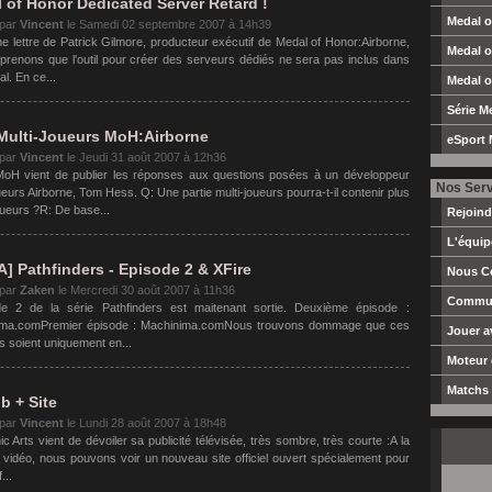
 of Honor Dedicated Server Retard !
Medal o
 par
Vincent
le
Samedi 02 septembre 2007 à 14h39
e lettre de Patrick Gilmore, producteur exécutif de Medal of Honor:Airborne,
Medal o
prenons que l'outil pour créer des serveurs dédiés ne sera pas inclus dans
nal. En ce...
Medal o
Série M
ulti-Joueurs MoH:Airborne
eSport 
 par
Vincent
le
Jeudi 31 août 2007 à 12h36
MoH vient de publier les réponses aux questions posées à un développeur
Nos Ser
ueurs Airborne, Tom Hess. Q: Une partie multi-joueurs pourra-t-il contenir plus
oueurs ?R: De base...
Rejoin
L'équi
] Pathfinders - Episode 2 & XFire
Nous C
 par
Zaken
le
Mercredi 30 août 2007 à 11h36
Commun
de 2 de la série Pathfinders est maitenant sortie. Deuxième épisode :
ima.comPremier épisode : Machinima.comNous trouvons dommage que ces
Jouer 
s soient uniquement en...
Moteur
Matchs 
b + Site
 par
Vincent
le
Lundi 28 août 2007 à 18h48
ic Arts vient de dévoiler sa publicité télévisée, très sombre, très courte :A la
a vidéo, nous pouvons voir un nouveau site officiel ouvert spécialement pour
...