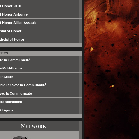
f Honor 2010
f Honor Airborne
f Honor Allied Assault
edal of Honor
Medal of Honor
vices
dre la Communauté
pe MoH-France
ontacter
iquer avec la Communauté
avec la Communauté
 de Recherche
/ Ligues
N
ETWORK