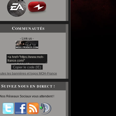
C
OMMUNAUTÉS
- Link us -
utes les bannières et logos MOH-France
S
UIVEZ NOUS EN DIRECT !
Nos Réseaux Sociaux vous attendent !