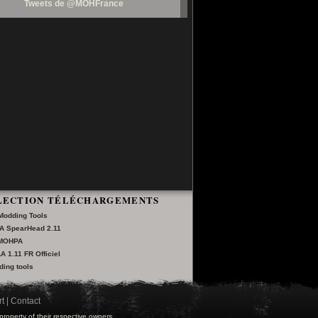
Tweets de @MOHFrance
LECTION TÉLÉCHARGEMENTS
odding Tools
A SpearHead 2.11
 MOHPA
 1.11 FR Officiel
ing tools
t
|
Contact
 property of their respective owners.