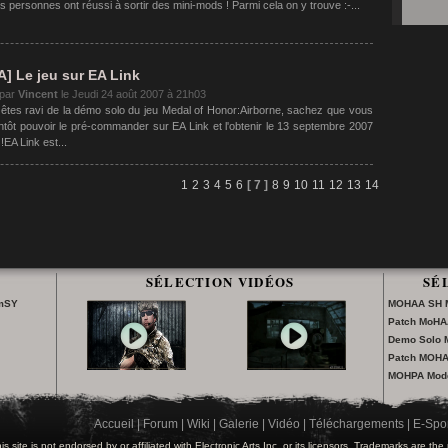
s personnes ont réussi à sortir des mini-mods ! Parmi cela on y trouve :-...
] Le jeu sur EA Link
 par
Vincent
le
Jeudi 24 août 2007 à 21h03
 êtes ravi de la démo solo du jeu Medal of Honor:Airborne, sachez que vous
entôt pouvoir le pré-commander sur EA Link et l'obtenir le 13 septembre 2007
 !EA Link est...
1
2
3
4
5
6
[ 7 ]
8
9
10
11
12
13
14
SÉLECTION VIDÉOS
SÉ
lmSY
MOHAA SH M
Patch MoHA
Demo Solo
Patch MOHAA
MOHPA Modd
Accueil
|
Forum
|
Wiki
|
Galerie
|
Vidéo
|
Téléchargements
|
E-Spor
is site is not endorsed by or affiliated with Electronic Arts Inc. or its licensors. Trademarks are the