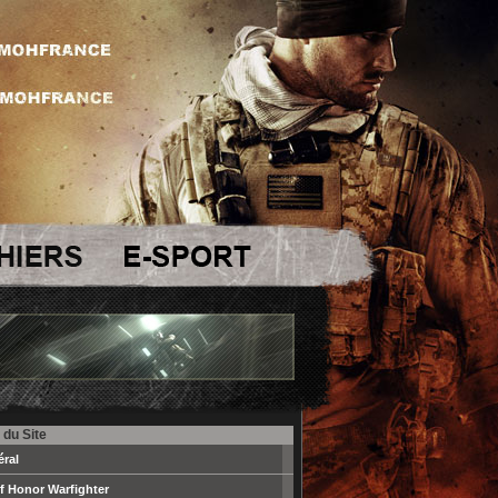
 du Site
ral
f Honor Warfighter