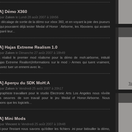
A] Démo X360
 par
Zaken
le
Lundi 28 août 2007 à 16h56
 décalage de sortie de la démo sur xbox 360, et en voyant la joie des joueurs
ui pouvaient déjà tester Medal of Honor : Airborne, les Xboxiens qui avaient
paré leur...
] Hajas Extreme Realism 1.0
 par
Zaken
le
Dimanche 27 août 2007 à 18h49
 réalisé le premier mod réalisme pour la démo de moh:airborne, intitulé
as Extreme Realism)Informations sur le mod :- Armes qui tuent vraiment,
uvez tuer un ennemi avec le...
A] Aperçu du SDK MoH:A
To
 par
Zaken
le
Vendredi 25 août 2007 à 20h17
graphiste travaillant pour le studio Electronic Arts Los Angeles nous révèle
es oeuvres de son travail pour le jeu Medal of Honor:Airborne. Nous
ns que les logiciels...
] Mini Mods
 par
Vincent
le
Vendredi 25 août 2007 à 10h48
pour l'instant nous savons qu'éditer les fichiers .ini pour bidouiller la démo,